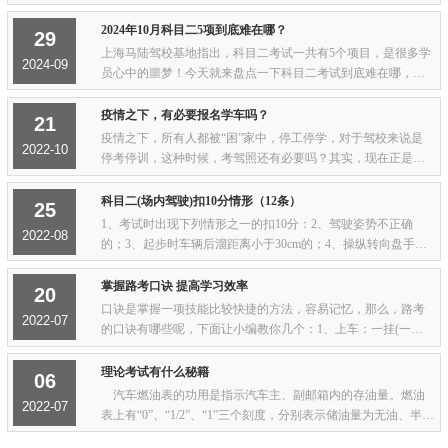
分题目的速记法，助学员考试一秒一题！扣分题是科目一中的
必考题型，罚款扣分题，是科目一的必考题...
2024年10月科目二5项到底难在哪？
29
上海马陆驾校基地指出，科目二考试一共有5个项目，是很多学
2024-09
员心中的噩梦！今天就来盘点一下科目二考试到底难在哪，小
伙伴们赶紧来避雷。1、坡道起步防止溜车问题：坡道起步后，
离合如果抬的太快就会导致熄火；抬的不...
疫情之下，有必要报名学车吗？
21
疫情之下，所有人都被“困”家中，停工停学，对于驾校来说是
2022-10
停考停训，这种时候，考驾照还有必要吗？其实，现在正是报
考驾照的好时机。目前虽然停止了培训和考试，但是招生目前
依然是如火如荼，线上报名，一样沟通，...
科目二(场内驾驶)扣10分情形（12条）
25
1、考试时出现下列情形之一的扣10分：2、驾驶姿势不正确
2022-08
的；3、起步时车辆后溜距离小于30cm的；4、操纵转向盘手法
不合理的；5、起步或行驶中挂错挡，不能及时纠正的；6、起
步、转向、变更车道、超车、停车前不使用或...
掌握路考口诀 提高学习效率
20
口诀是掌握一项技能比较快捷的方法，容易记忆，那么，路考
2022-07
的口诀有哪些呢，下面让小编教你几个：1、上车：一挂(一档)
二转(向灯)三喇叭，四看(左后视镜)五放(手刹)六行走；2、行
车：一关(转向灯)二看(左右后视镜)；3、...
理论考试有什么秘籍
06
汽车燃油表的功用是指示汽车主、副邮箱内的存油量。燃油
2022-07
表上有“0”、“1/2”、“1”三个刻度，分别表示储油量为无油、半箱
油和满箱油。 燃油表是在点火开关接通后才开始工作。有