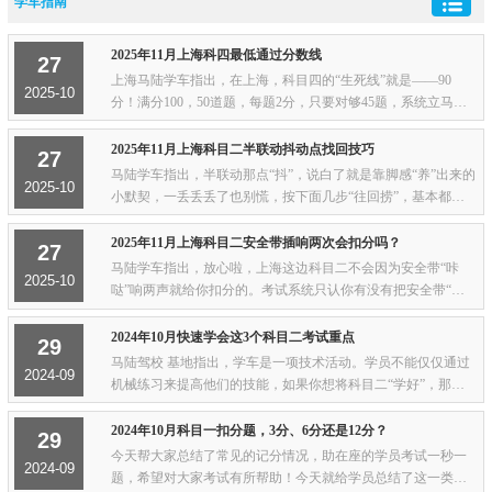
学车指南
2025年11月上海科四最低通过分数线
27
上海马陆学车指出，在上海，科目四的“生死线”就是——90
2025-10
分！满分100，50道题，每题2分，只要对够45题，系统立马蹦
出“考试合格”，你就能拿着成绩单去隔壁房间美滋滋签字领
本；要是错到第6题，电脑直接“交卷”，连...
2025年11月上海科目二半联动抖动点找回技巧
27
马陆学车指出，半联动那点“抖”，说白了就是靠脚感“养”出来的
2025-10
小默契，一丢丢丢了也别慌，按下面几步“往回捞”，基本都能
救回来——先定神 发现车不抖了，第一时间别“咣当”一脚猛抬
离合，越急越熄火。心里默数“...
2025年11月上海科目二安全带插响两次会扣分吗？
27
马陆学车指出，放心啦，上海这边科目二不会因为安全带“咔
2025-10
哒”响两声就给你扣分的。考试系统只认你有没有把安全带“规
规矩矩”系好——插扣插到位、带子贴肩过胸、没反没扭就行。
它才不管你在插的时候手抖多按了一下...
2024年10月快速学会这3个科目二考试重点
29
马陆驾校 基地指出，学车是一项技术活动。学员不能仅仅通过
2024-09
机械练习来提高他们的技能，如果你想将科目二“学好”，那么
教你3个重点，绝对比你反复练习更有效！自驾考改革以来，很
多学员会抱怨科目二太难。但因为科目...
2024年10月科目一扣分题，3分、6分还是12分？
29
今天帮大家总结了常见的记分情况，助在座的学员考试一秒一
2024-09
题，希望对大家考试有所帮助！今天就给学员总结了这一类记